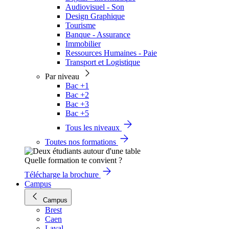
Audiovisuel - Son
Design Graphique
Tourisme
Banque - Assurance
Immobilier
Ressources Humaines - Paie
Transport et Logistique
Par niveau
Bac +1
Bac +2
Bac +3
Bac +5
Tous les niveaux
Toutes nos formations
Quelle formation te convient ?
Télécharge la brochure
Campus
Campus
Brest
Caen
Laval