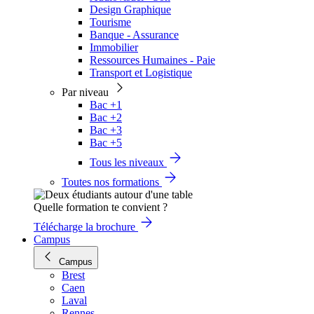
Design Graphique
Tourisme
Banque - Assurance
Immobilier
Ressources Humaines - Paie
Transport et Logistique
Par niveau
Bac +1
Bac +2
Bac +3
Bac +5
Tous les niveaux
Toutes nos formations
Quelle formation te convient ?
Télécharge la brochure
Campus
Campus
Brest
Caen
Laval
Rennes