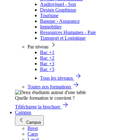
Audiovisuel - Son
Design Graphique
Tourisme
Banque - Assurance
Immobilier
Ressources Humaines - Paie
Transport et Logistique
Par niveau
Bac +1
Bac +2
Bac +3
Bac +5
Tous les niveaux
Toutes nos formations
Quelle formation te convient ?
Télécharge la brochure
Campus
Campus
Brest
Caen
Laval