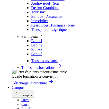
Audiovisuel - Son
Design Graphique
Tourisme
Banque - Assurance
Immobilier
Ressources Humaines - Paie
Transport et Logistique
Par niveau
Bac +1
Bac +2
Bac +3
Bac +5
Tous les niveaux
Toutes nos formations
Quelle formation te convient ?
Télécharge la brochure
Campus
Campus
Brest
Caen
Laval