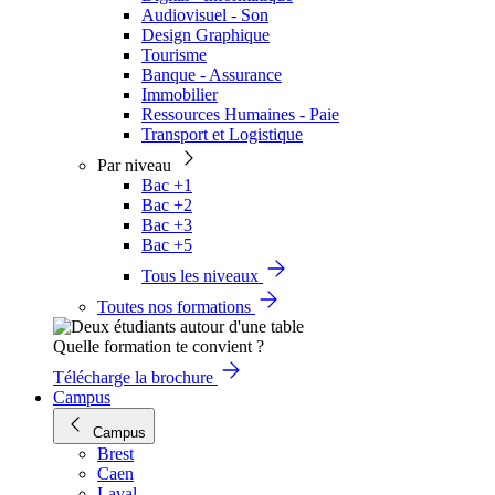
Audiovisuel - Son
Design Graphique
Tourisme
Banque - Assurance
Immobilier
Ressources Humaines - Paie
Transport et Logistique
Par niveau
Bac +1
Bac +2
Bac +3
Bac +5
Tous les niveaux
Toutes nos formations
Quelle formation te convient ?
Télécharge la brochure
Campus
Campus
Brest
Caen
Laval