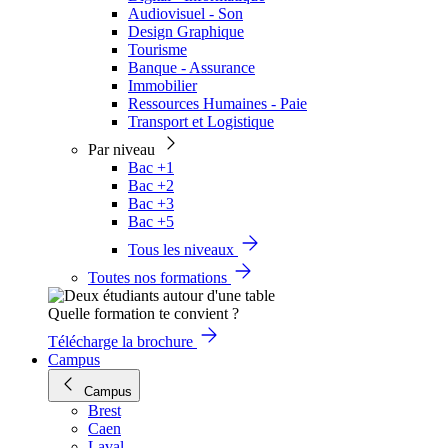
Audiovisuel - Son
Design Graphique
Tourisme
Banque - Assurance
Immobilier
Ressources Humaines - Paie
Transport et Logistique
Par niveau
Bac +1
Bac +2
Bac +3
Bac +5
Tous les niveaux
Toutes nos formations
Quelle formation te convient ?
Télécharge la brochure
Campus
Campus
Brest
Caen
Laval