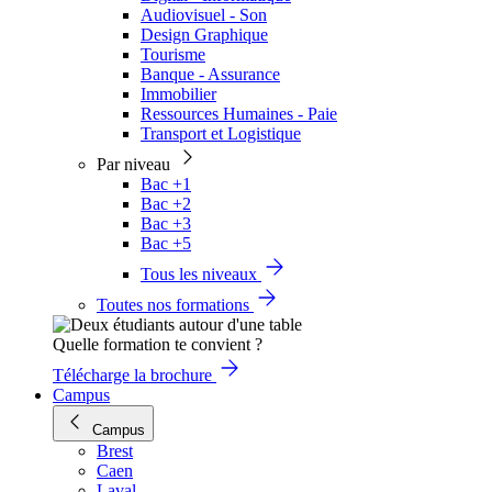
Audiovisuel - Son
Design Graphique
Tourisme
Banque - Assurance
Immobilier
Ressources Humaines - Paie
Transport et Logistique
Par niveau
Bac +1
Bac +2
Bac +3
Bac +5
Tous les niveaux
Toutes nos formations
Quelle formation te convient ?
Télécharge la brochure
Campus
Campus
Brest
Caen
Laval