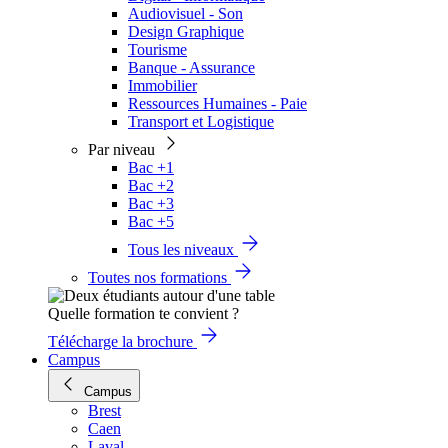
Audiovisuel - Son
Design Graphique
Tourisme
Banque - Assurance
Immobilier
Ressources Humaines - Paie
Transport et Logistique
Par niveau
Bac +1
Bac +2
Bac +3
Bac +5
Tous les niveaux
Toutes nos formations
Quelle formation te convient ?
Télécharge la brochure
Campus
Campus
Brest
Caen
Laval