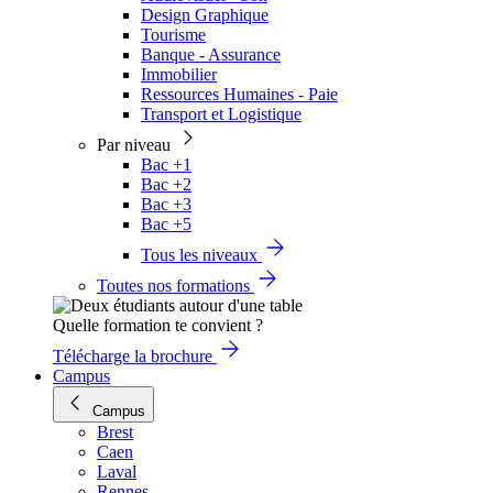
Design Graphique
Tourisme
Banque - Assurance
Immobilier
Ressources Humaines - Paie
Transport et Logistique
Par niveau
Bac +1
Bac +2
Bac +3
Bac +5
Tous les niveaux
Toutes nos formations
Quelle formation te convient ?
Télécharge la brochure
Campus
Campus
Brest
Caen
Laval
Rennes