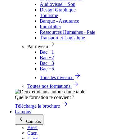
Audiovisuel - Son
Design Graphique
Tourisme
Banque - Assurance
Immobilier
Ressources Humaines - Paie
Transport et Logistique
Par niveau
Bac +1
Bac +2
Bac +3
Bac +5
Tous les niveaux
Toutes nos formations
Quelle formation te convient ?
Télécharge la brochure
Campus
Campus
Brest
Caen
Laval