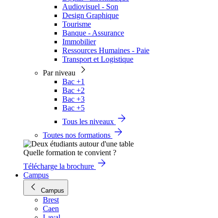
Audiovisuel - Son
Design Graphique
Tourisme
Banque - Assurance
Immobilier
Ressources Humaines - Paie
Transport et Logistique
Par niveau
Bac +1
Bac +2
Bac +3
Bac +5
Tous les niveaux
Toutes nos formations
Quelle formation te convient ?
Télécharge la brochure
Campus
Campus
Brest
Caen
Laval