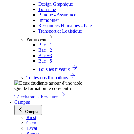
Design Graphique
Tourisme
Banque - Assurance
Immobilier
Ressources Humaines - Paie
Transport et Logistique
Par niveau
Bac +1
Bac +2
Bac +3
Bac +5
Tous les niveaux
Toutes nos formations
Quelle formation te convient ?
Télécharge la brochure
Campus
Campus
Brest
Caen
Laval
Rennes