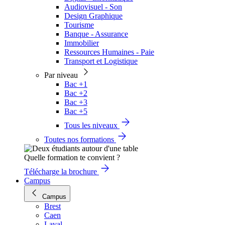
Audiovisuel - Son
Design Graphique
Tourisme
Banque - Assurance
Immobilier
Ressources Humaines - Paie
Transport et Logistique
Par niveau
Bac +1
Bac +2
Bac +3
Bac +5
Tous les niveaux
Toutes nos formations
Quelle formation te convient ?
Télécharge la brochure
Campus
Campus
Brest
Caen
Laval