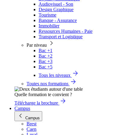
Audiovisuel - Son
Design Graphique
Tourisme
Banque - Assurance
Immobilier
Ressources Humaines - Paie
Transport et Logistique
Par niveau
Bac +1
Bac +2
Bac +3
Bac +5
Tous les niveaux
Toutes nos formations
Quelle formation te convient ?
Télécharge la brochure
Campus
Campus
Brest
Caen
Laval