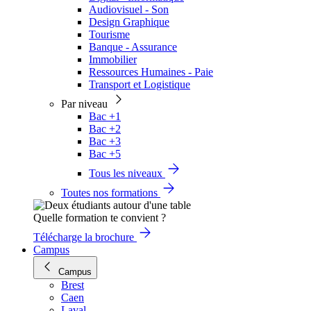
Audiovisuel - Son
Design Graphique
Tourisme
Banque - Assurance
Immobilier
Ressources Humaines - Paie
Transport et Logistique
Par niveau
Bac +1
Bac +2
Bac +3
Bac +5
Tous les niveaux
Toutes nos formations
Quelle formation te convient ?
Télécharge la brochure
Campus
Campus
Brest
Caen
Laval