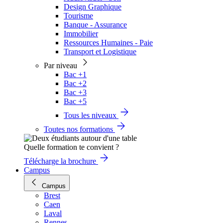
Design Graphique
Tourisme
Banque - Assurance
Immobilier
Ressources Humaines - Paie
Transport et Logistique
Par niveau
Bac +1
Bac +2
Bac +3
Bac +5
Tous les niveaux
Toutes nos formations
Quelle formation te convient ?
Télécharge la brochure
Campus
Campus
Brest
Caen
Laval
Rennes