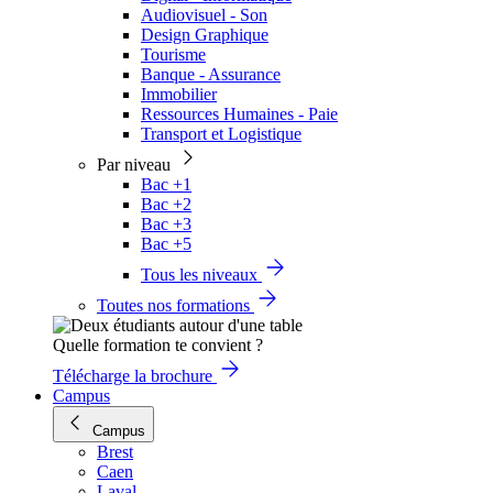
Audiovisuel - Son
Design Graphique
Tourisme
Banque - Assurance
Immobilier
Ressources Humaines - Paie
Transport et Logistique
Par niveau
Bac +1
Bac +2
Bac +3
Bac +5
Tous les niveaux
Toutes nos formations
Quelle formation te convient ?
Télécharge la brochure
Campus
Campus
Brest
Caen
Laval