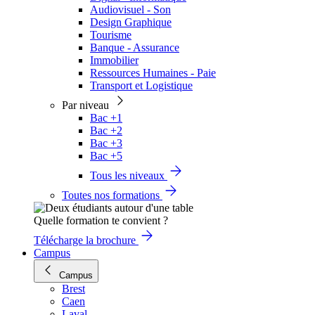
Audiovisuel - Son
Design Graphique
Tourisme
Banque - Assurance
Immobilier
Ressources Humaines - Paie
Transport et Logistique
Par niveau
Bac +1
Bac +2
Bac +3
Bac +5
Tous les niveaux
Toutes nos formations
Quelle formation te convient ?
Télécharge la brochure
Campus
Campus
Brest
Caen
Laval