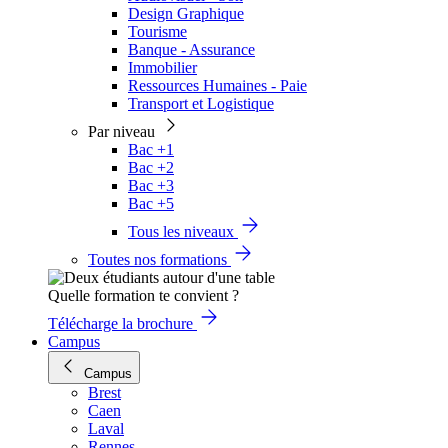
Design Graphique
Tourisme
Banque - Assurance
Immobilier
Ressources Humaines - Paie
Transport et Logistique
Par niveau
Bac +1
Bac +2
Bac +3
Bac +5
Tous les niveaux
Toutes nos formations
Quelle formation te convient ?
Télécharge la brochure
Campus
Campus
Brest
Caen
Laval
Rennes