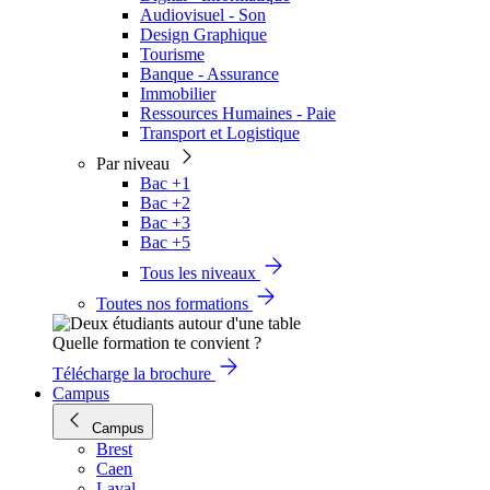
Audiovisuel - Son
Design Graphique
Tourisme
Banque - Assurance
Immobilier
Ressources Humaines - Paie
Transport et Logistique
Par niveau
Bac +1
Bac +2
Bac +3
Bac +5
Tous les niveaux
Toutes nos formations
Quelle formation te convient ?
Télécharge la brochure
Campus
Campus
Brest
Caen
Laval