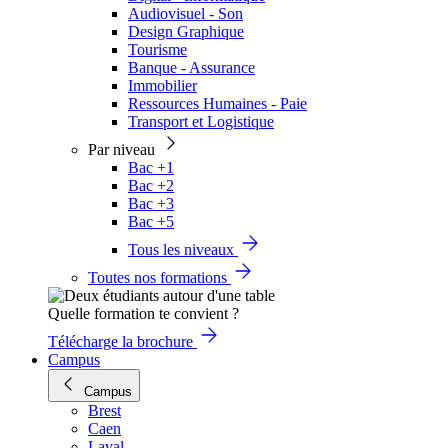
Audiovisuel - Son
Design Graphique
Tourisme
Banque - Assurance
Immobilier
Ressources Humaines - Paie
Transport et Logistique
Par niveau
Bac +1
Bac +2
Bac +3
Bac +5
Tous les niveaux
Toutes nos formations
Quelle formation te convient ?
Télécharge la brochure
Campus
Campus
Brest
Caen
Laval