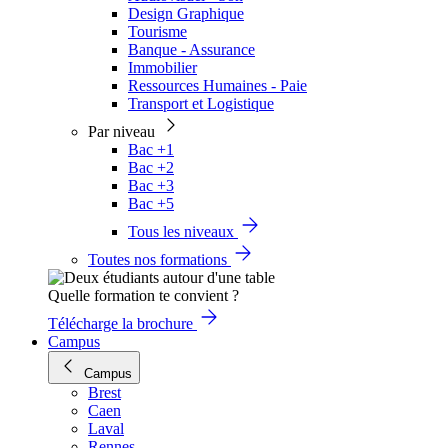
Design Graphique
Tourisme
Banque - Assurance
Immobilier
Ressources Humaines - Paie
Transport et Logistique
Par niveau
Bac +1
Bac +2
Bac +3
Bac +5
Tous les niveaux
Toutes nos formations
Quelle formation te convient ?
Télécharge la brochure
Campus
Campus
Brest
Caen
Laval
Rennes