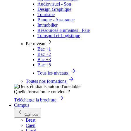
Audiovisuel - Son
Design Graphique
Tourisme
Banque - Assurance
Immobilier
Ressources Humaines - Paie
Transport et Logistique
Par niveau
Bac +1
Bac +2
Bac +3
Bac +5
Tous les niveaux
Toutes nos formations
Quelle formation te convient ?
Télécharge la brochure
Campus
Campus
Brest
Caen
Laval