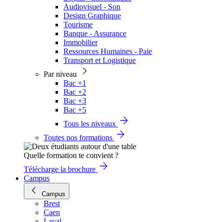
Audiovisuel - Son
Design Graphique
Tourisme
Banque - Assurance
Immobilier
Ressources Humaines - Paie
Transport et Logistique
Par niveau
Bac +1
Bac +2
Bac +3
Bac +5
Tous les niveaux
Toutes nos formations
Quelle formation te convient ?
Télécharge la brochure
Campus
Campus
Brest
Caen
Laval