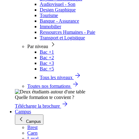
Audiovisuel - Son
Design Graphique
Tourisme
Banque - Assurance
Immobilier
Ressources Humaines - Paie
Transport et Logistique
Par niveau
Bac +1
Bac +2
Bac +3
Bac +5
Tous les niveaux
Toutes nos formations
Quelle formation te convient ?
Télécharge la brochure
Campus
Campus
Brest
Caen
Laval