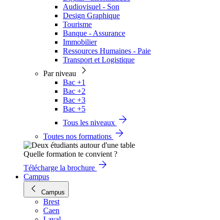
Audiovisuel - Son
Design Graphique
Tourisme
Banque - Assurance
Immobilier
Ressources Humaines - Paie
Transport et Logistique
Par niveau
Bac +1
Bac +2
Bac +3
Bac +5
Tous les niveaux
Toutes nos formations
Quelle formation te convient ?
Télécharge la brochure
Campus
Campus
Brest
Caen
Laval