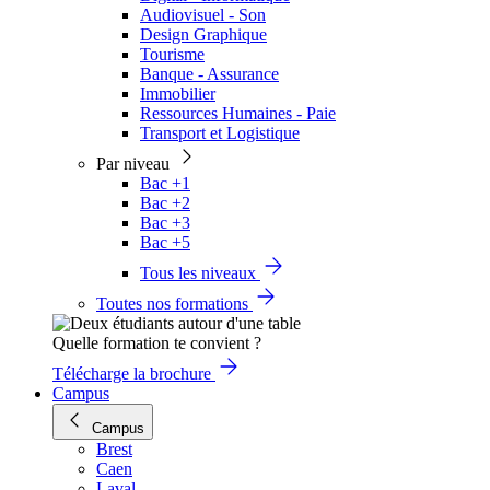
Audiovisuel - Son
Design Graphique
Tourisme
Banque - Assurance
Immobilier
Ressources Humaines - Paie
Transport et Logistique
Par niveau
Bac +1
Bac +2
Bac +3
Bac +5
Tous les niveaux
Toutes nos formations
Quelle formation te convient ?
Télécharge la brochure
Campus
Campus
Brest
Caen
Laval