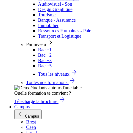
Audiovisuel - Son
Design Graphique
Tourisme
Banque - Assurance
Immobilier
Ressources Humaines - Paie
Transport et Logistique
Par niveau
Bac +1
Bac +2
Bac +3
Bac +5
Tous les niveaux
Toutes nos formations
Quelle formation te convient ?
Télécharge la brochure
Campus
Campus
Brest
Caen
Laval