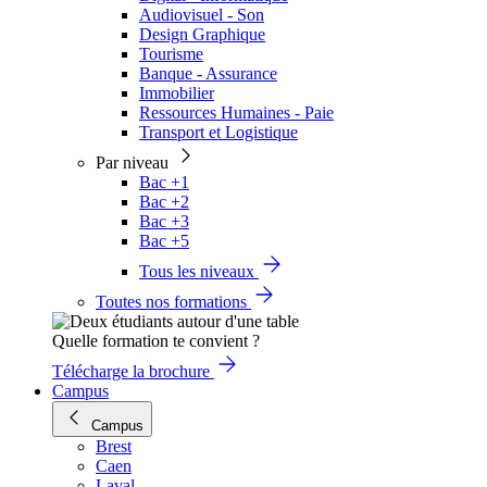
Audiovisuel - Son
Design Graphique
Tourisme
Banque - Assurance
Immobilier
Ressources Humaines - Paie
Transport et Logistique
Par niveau
Bac +1
Bac +2
Bac +3
Bac +5
Tous les niveaux
Toutes nos formations
Quelle formation te convient ?
Télécharge la brochure
Campus
Campus
Brest
Caen
Laval