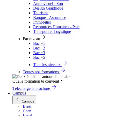
Audiovisuel - Son
Design Graphique
Tourisme
Banque - Assurance
Immobilier
Ressources Humaines - Paie
Transport et Logistique
Par niveau
Bac +1
Bac +2
Bac +3
Bac +5
Tous les niveaux
Toutes nos formations
Quelle formation te convient ?
Télécharge la brochure
Campus
Campus
Brest
Caen
Laval