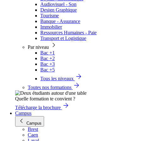
Audiovisuel - Son
Design Graphique
Tourisme
Banque - Assurance
Immobilier
Ressources Humaines - Paie
Transport et Logistique
Par niveau
Bac +1
Bac +2
Bac +3
Bac +5
Tous les niveaux
Toutes nos formations
Quelle formation te convient ?
Télécharge la brochure
Campus
Campus
Brest
Caen
Laval