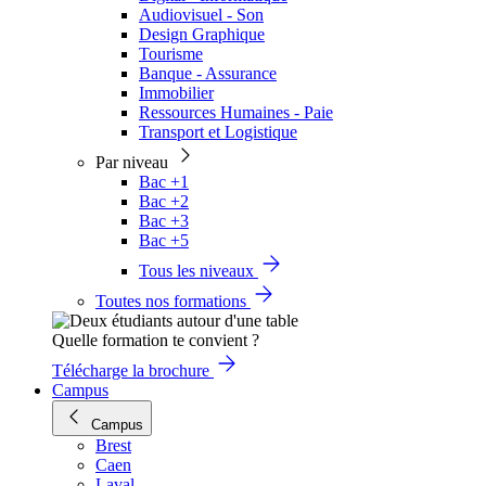
Audiovisuel - Son
Design Graphique
Tourisme
Banque - Assurance
Immobilier
Ressources Humaines - Paie
Transport et Logistique
Par niveau
Bac +1
Bac +2
Bac +3
Bac +5
Tous les niveaux
Toutes nos formations
Quelle formation te convient ?
Télécharge la brochure
Campus
Campus
Brest
Caen
Laval