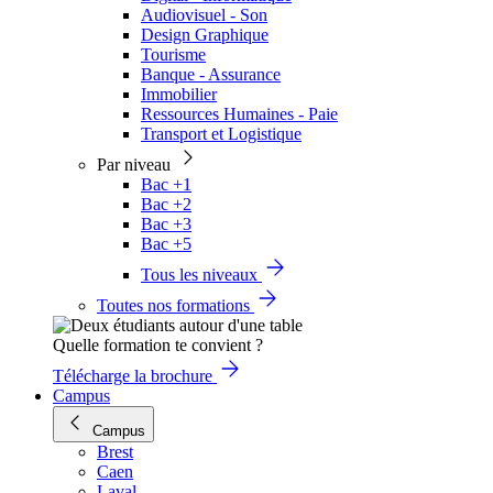
Audiovisuel - Son
Design Graphique
Tourisme
Banque - Assurance
Immobilier
Ressources Humaines - Paie
Transport et Logistique
Par niveau
Bac +1
Bac +2
Bac +3
Bac +5
Tous les niveaux
Toutes nos formations
Quelle formation te convient ?
Télécharge la brochure
Campus
Campus
Brest
Caen
Laval