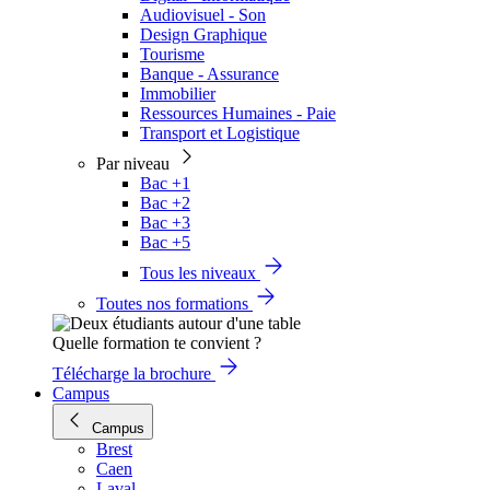
Audiovisuel - Son
Design Graphique
Tourisme
Banque - Assurance
Immobilier
Ressources Humaines - Paie
Transport et Logistique
Par niveau
Bac +1
Bac +2
Bac +3
Bac +5
Tous les niveaux
Toutes nos formations
Quelle formation te convient ?
Télécharge la brochure
Campus
Campus
Brest
Caen
Laval