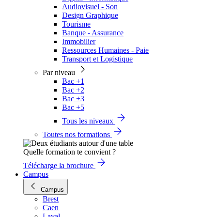
Audiovisuel - Son
Design Graphique
Tourisme
Banque - Assurance
Immobilier
Ressources Humaines - Paie
Transport et Logistique
Par niveau
Bac +1
Bac +2
Bac +3
Bac +5
Tous les niveaux
Toutes nos formations
Quelle formation te convient ?
Télécharge la brochure
Campus
Campus
Brest
Caen
Laval