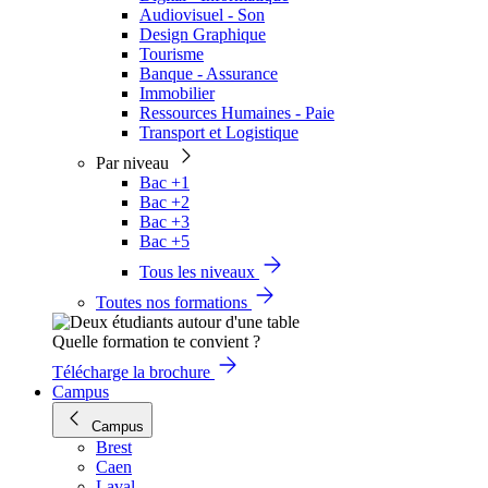
Audiovisuel - Son
Design Graphique
Tourisme
Banque - Assurance
Immobilier
Ressources Humaines - Paie
Transport et Logistique
Par niveau
Bac +1
Bac +2
Bac +3
Bac +5
Tous les niveaux
Toutes nos formations
Quelle formation te convient ?
Télécharge la brochure
Campus
Campus
Brest
Caen
Laval