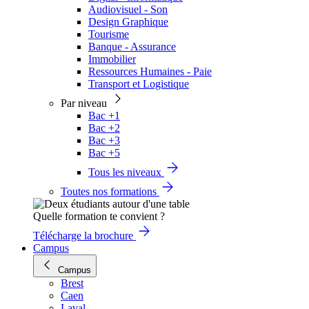
Audiovisuel - Son
Design Graphique
Tourisme
Banque - Assurance
Immobilier
Ressources Humaines - Paie
Transport et Logistique
Par niveau
Bac +1
Bac +2
Bac +3
Bac +5
Tous les niveaux
Toutes nos formations
Quelle formation te convient ?
Télécharge la brochure
Campus
Campus
Brest
Caen
Laval