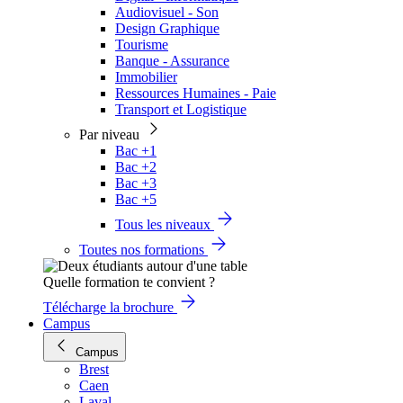
Audiovisuel - Son
Design Graphique
Tourisme
Banque - Assurance
Immobilier
Ressources Humaines - Paie
Transport et Logistique
Par niveau
Bac +1
Bac +2
Bac +3
Bac +5
Tous les niveaux
Toutes nos formations
Quelle formation te convient ?
Télécharge la brochure
Campus
Campus
Brest
Caen
Laval