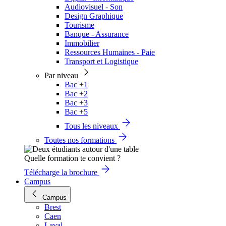
Audiovisuel - Son
Design Graphique
Tourisme
Banque - Assurance
Immobilier
Ressources Humaines - Paie
Transport et Logistique
Par niveau
Bac +1
Bac +2
Bac +3
Bac +5
Tous les niveaux
Toutes nos formations
Quelle formation te convient ?
Télécharge la brochure
Campus
Campus
Brest
Caen
Laval