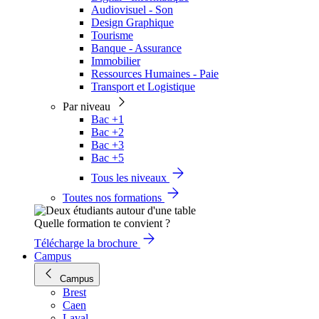
Audiovisuel - Son
Design Graphique
Tourisme
Banque - Assurance
Immobilier
Ressources Humaines - Paie
Transport et Logistique
Par niveau
Bac +1
Bac +2
Bac +3
Bac +5
Tous les niveaux
Toutes nos formations
Quelle formation te convient ?
Télécharge la brochure
Campus
Campus
Brest
Caen
Laval