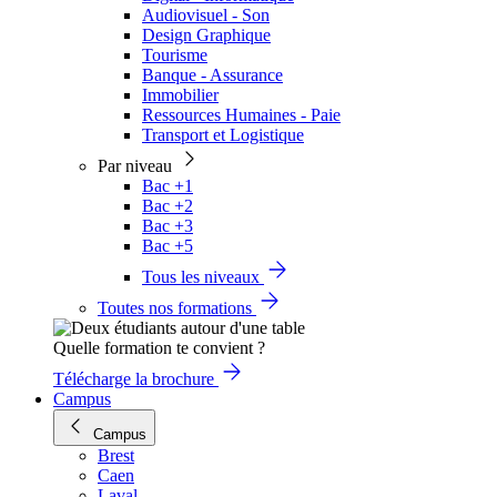
Audiovisuel - Son
Design Graphique
Tourisme
Banque - Assurance
Immobilier
Ressources Humaines - Paie
Transport et Logistique
Par niveau
Bac +1
Bac +2
Bac +3
Bac +5
Tous les niveaux
Toutes nos formations
Quelle formation te convient ?
Télécharge la brochure
Campus
Campus
Brest
Caen
Laval