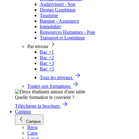
Audiovisuel - Son
Design Graphique
Tourisme
Banque - Assurance
Immobilier
Ressources Humaines - Paie
Transport et Logistique
Par niveau
Bac +1
Bac +2
Bac +3
Bac +5
Tous les niveaux
Toutes nos formations
Quelle formation te convient ?
Télécharge la brochure
Campus
Campus
Brest
Caen
Laval