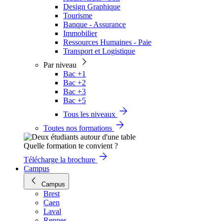
Design Graphique
Tourisme
Banque - Assurance
Immobilier
Ressources Humaines - Paie
Transport et Logistique
Par niveau
Bac +1
Bac +2
Bac +3
Bac +5
Tous les niveaux
Toutes nos formations
Quelle formation te convient ?
Télécharge la brochure
Campus
Campus
Brest
Caen
Laval
Rennes