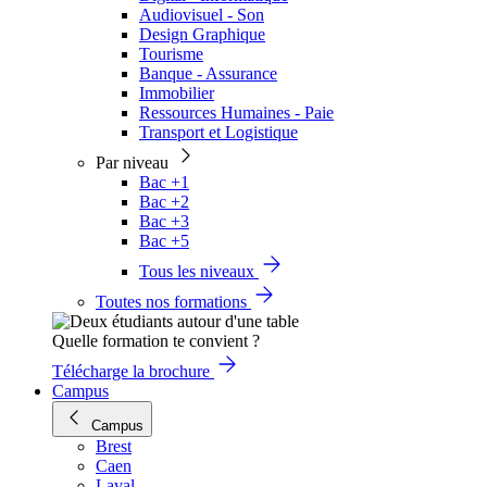
Audiovisuel - Son
Design Graphique
Tourisme
Banque - Assurance
Immobilier
Ressources Humaines - Paie
Transport et Logistique
Par niveau
Bac +1
Bac +2
Bac +3
Bac +5
Tous les niveaux
Toutes nos formations
Quelle formation te convient ?
Télécharge la brochure
Campus
Campus
Brest
Caen
Laval