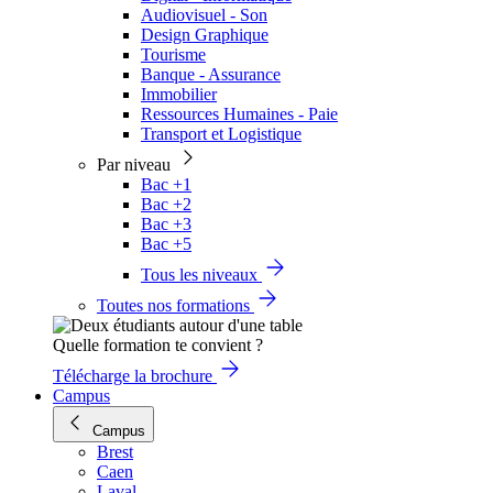
Audiovisuel - Son
Design Graphique
Tourisme
Banque - Assurance
Immobilier
Ressources Humaines - Paie
Transport et Logistique
Par niveau
Bac +1
Bac +2
Bac +3
Bac +5
Tous les niveaux
Toutes nos formations
Quelle formation te convient ?
Télécharge la brochure
Campus
Campus
Brest
Caen
Laval