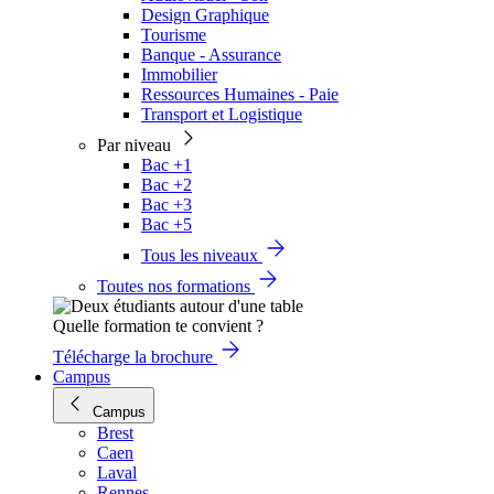
Design Graphique
Tourisme
Banque - Assurance
Immobilier
Ressources Humaines - Paie
Transport et Logistique
Par niveau
Bac +1
Bac +2
Bac +3
Bac +5
Tous les niveaux
Toutes nos formations
Quelle formation te convient ?
Télécharge la brochure
Campus
Campus
Brest
Caen
Laval
Rennes