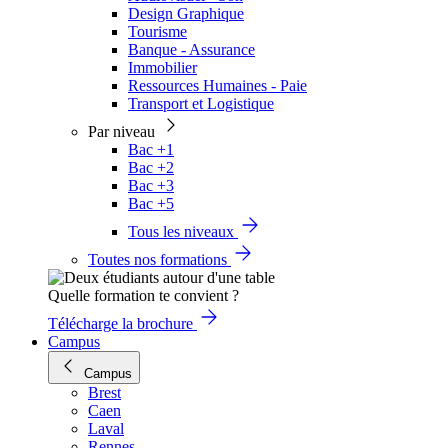
Design Graphique
Tourisme
Banque - Assurance
Immobilier
Ressources Humaines - Paie
Transport et Logistique
Par niveau
Bac +1
Bac +2
Bac +3
Bac +5
Tous les niveaux
Toutes nos formations
Quelle formation te convient ?
Télécharge la brochure
Campus
Campus
Brest
Caen
Laval
Rennes