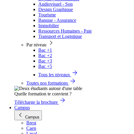
Audiovisuel - Son
Design Graphique
Tourisme
Banque - Assurance
Immobilier
Ressources Humaines - Paie
Transport et Logistique
Par niveau
Bac +1
Bac +2
Bac +3
Bac +5
Tous les niveaux
Toutes nos formations
Quelle formation te convient ?
Télécharge la brochure
Campus
Campus
Brest
Caen
Laval