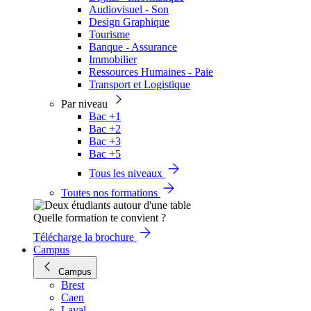
Audiovisuel - Son
Design Graphique
Tourisme
Banque - Assurance
Immobilier
Ressources Humaines - Paie
Transport et Logistique
Par niveau
Bac +1
Bac +2
Bac +3
Bac +5
Tous les niveaux
Toutes nos formations
Quelle formation te convient ?
Télécharge la brochure
Campus
Campus
Brest
Caen
Laval