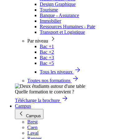
Design Graphique
Tourisme
Banque - Assurance
Immobilier
Ressources Humaines - Paie
Transport et Logistique
Par niveau
Bac +1
Bac +2
Bac +3
Bac +5
Tous les niveaux
Toutes nos formations
Quelle formation te convient ?
Télécharge la brochure
Campus
Campus
Brest
Caen
Laval
Rennes